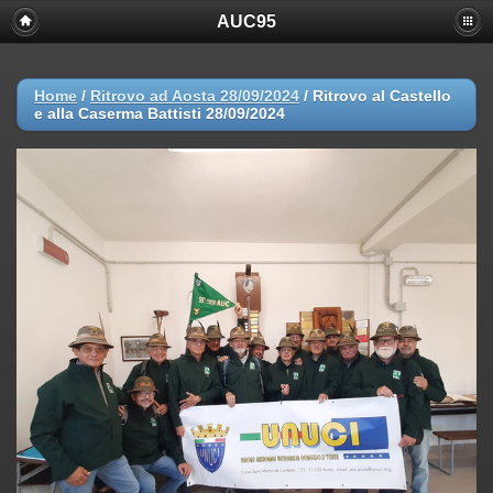
AUC95
Home
/
Ritrovo ad Aosta 28/09/2024
/
Ritrovo al Castello
e alla Caserma Battisti 28/09/2024