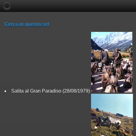
Cerca in questo set
Salita al Gran Paradiso (28/08/1979)