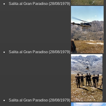
Salita al Gran Paradiso (28/08/1979)
Salita al Gran Paradiso (28/08/1979)
Salita al Gran Paradiso (28/08/1979)