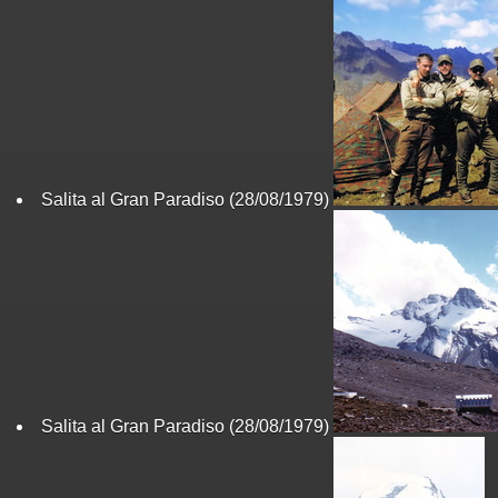
Salita al Gran Paradiso (28/08/1979)
Salita al Gran Paradiso (28/08/1979)