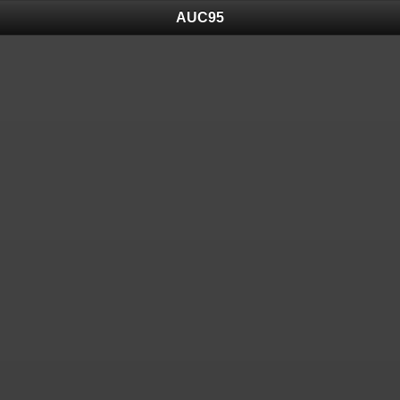
AUC95