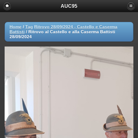
AUC95
Home
/
Tag
Ritrovo 28/09/2024 - Castello e Caserma
Battisti
/
Ritrovo al Castello e alla Caserma Battisti
28/09/2024