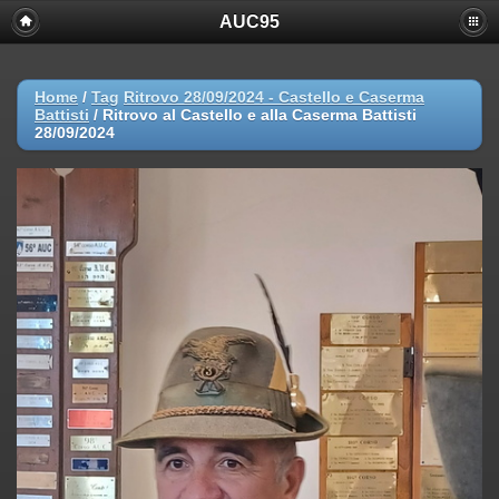
AUC95
Home
/
Tag
Ritrovo 28/09/2024 - Castello e Caserma
Battisti
/
Ritrovo al Castello e alla Caserma Battisti
28/09/2024