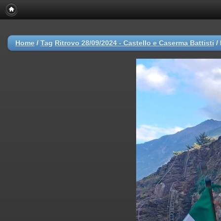
Home
/
Tag
Ritrovo 28/09/2024 - Castello e Caserma Battisti
/