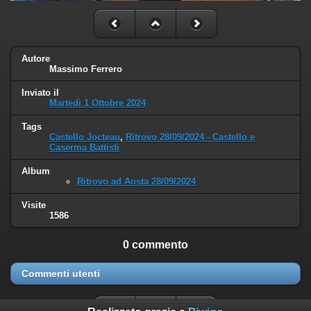
Autore
Massimo Ferrero
Inviato il
Martedì 1 Ottobre 2024
Tags
Castello Jocteau
,
Ritrovo 28/09/2024 - Castello e
Caserma Battisti
Album
Ritrovo ad Aosta 28/09/2024
Visite
1586
0 commento
Commenti utenti