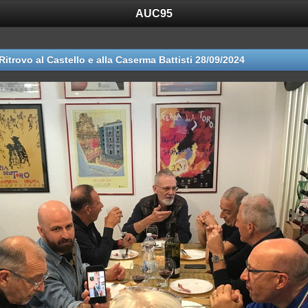
AUC95
Ritrovo al Castello e alla Caserma Battisti 28/09/2024