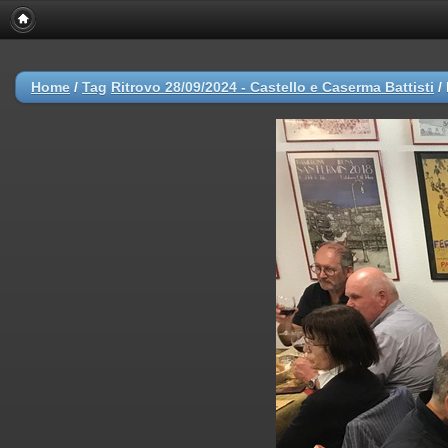
Home
/
Tag
Ritrovo 28/09/2024 - Castello e Caserma Battisti
/