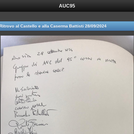
AUC95
Ritrovo al Castello e alla Caserma Battisti 28/09/2024