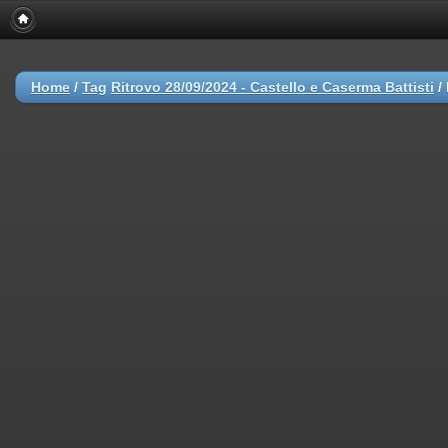
Home
/
Tag
Ritrovo 28/09/2024 - Castello e Caserma Battisti
/