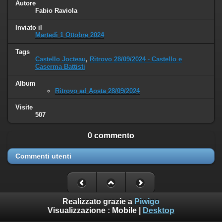
Autore
Fabio Raviola
Inviato il
Martedì 1 Ottobre 2024
Tags
Castello Jocteau
,
Ritrovo 28/09/2024 - Castello e
Caserma Battisti
Album
Ritrovo ad Aosta 28/09/2024
Visite
507
0 commento
Commenti utenti
Realizzato grazie a
Piwigo
Visualizzazione :
Mobile
|
Desktop