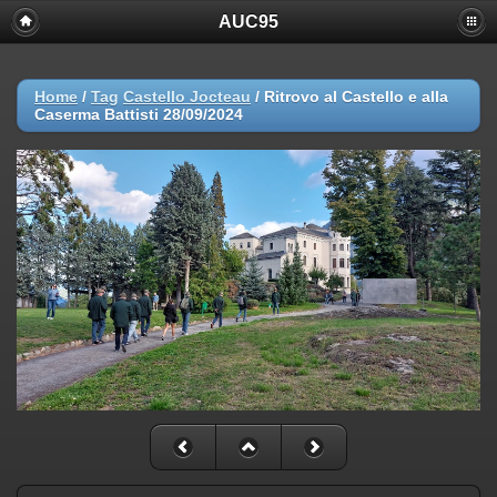
AUC95
Home
/
Tag
Castello Jocteau
/
Ritrovo al Castello e alla
Caserma Battisti 28/09/2024