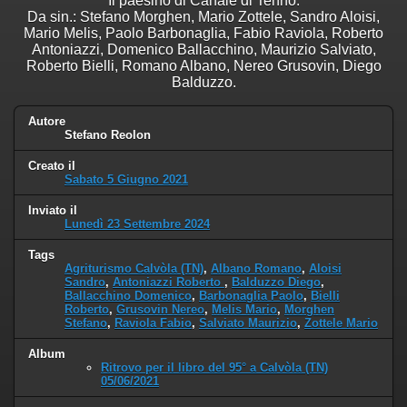
Il paesino di Canale di Tenno.
Da sin.: Stefano Morghen, Mario Zottele, Sandro Aloisi,
Mario Melis, Paolo Barbonaglia, Fabio Raviola, Roberto
Antoniazzi, Domenico Ballacchino, Maurizio Salviato,
Roberto Bielli, Romano Albano, Nereo Grusovin, Diego
Balduzzo.
Autore
Stefano Reolon
Creato il
Sabato 5 Giugno 2021
Inviato il
Lunedì 23 Settembre 2024
Tags
Agriturismo Calvòla (TN)
,
Albano Romano
,
Aloisi
Sandro
,
Antoniazzi Roberto
,
Balduzzo Diego
,
Ballacchino Domenico
,
Barbonaglia Paolo
,
Bielli
Roberto
,
Grusovin Nereo
,
Melis Mario
,
Morghen
Stefano
,
Raviola Fabio
,
Salviato Maurizio
,
Zottele Mario
Album
Ritrovo per il libro del 95° a Calvòla (TN)
05/06/2021