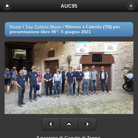
AUC95
Home
/
Tag
Zottele Mario
/
Ritrovo a Calvòla (TN) per
presentazione libro 95°: 5 giugno 2021