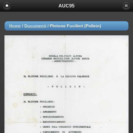
AUC95
Home
/
Documenti
/
Plotone Fucilieri (Pollein)