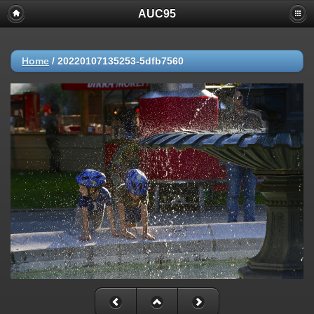
AUC95
Home
/
20220107135253-5dfb7560