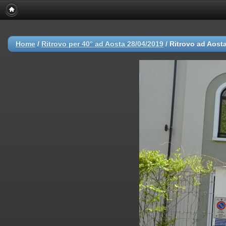
Home
/
Ritrovo per 40° ad Aosta 28/04/2019
/
Ritrovo ad Aosta