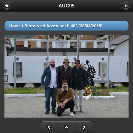
AUC95
Home
/
Ritrovo ad Aosta per il 40° (28/04/2019)