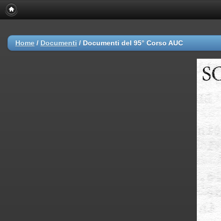
Home
/
Documenti
/
Documenti del 95° Corso AUC