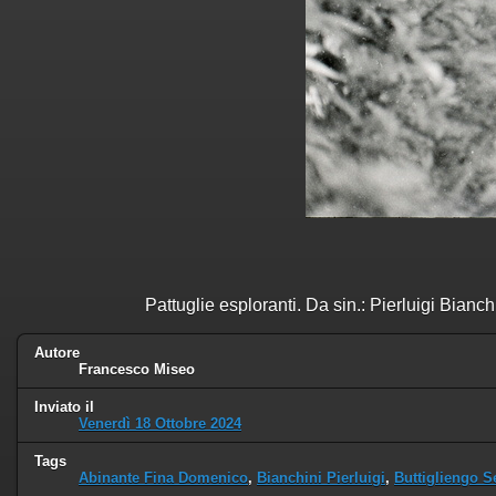
Pattuglie esploranti. Da sin.: Pierluigi Bian
Autore
Francesco Miseo
Inviato il
Venerdì 18 Ottobre 2024
Tags
Abinante Fina Domenico
,
Bianchini Pierluigi
,
Buttigliengo S