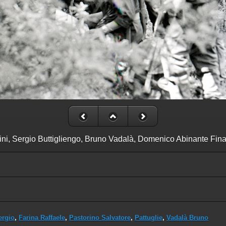
chini, Sergio Buttigliengo, Bruno Vadalà, Domenico Abinante Fina,
ergio
,
Farina Raffaele
,
Pastorino Salvatore
,
Pattuglie
,
Vadalà Bruno