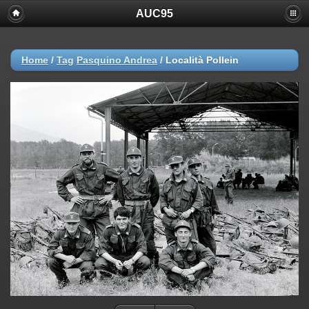
AUC95
Home
/
Tag
Pasquino Andrea
/
Località Pollein