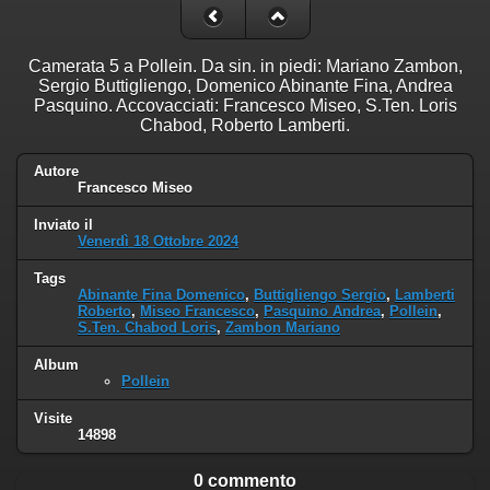
Camerata 5 a Pollein. Da sin. in piedi: Mariano Zambon,
Sergio Buttigliengo, Domenico Abinante Fina, Andrea
Pasquino. Accovacciati: Francesco Miseo, S.Ten. Loris
Chabod, Roberto Lamberti.
Autore
Francesco Miseo
Inviato il
Venerdì 18 Ottobre 2024
Tags
Abinante Fina Domenico
,
Buttigliengo Sergio
,
Lamberti
Roberto
,
Miseo Francesco
,
Pasquino Andrea
,
Pollein
,
S.Ten. Chabod Loris
,
Zambon Mariano
Album
Pollein
Visite
14898
0 commento