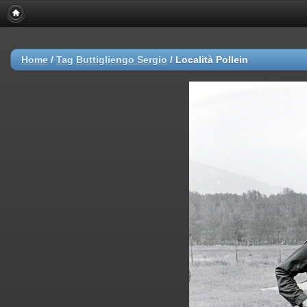
Home
/
Tag
Buttigliengo Sergio
/
Località Pollein