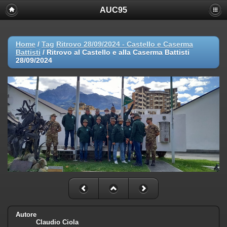
AUC95
Home
/
Tag
Ritrovo 28/09/2024 - Castello e Caserma
Battisti
/
Ritrovo al Castello e alla Caserma Battisti
28/09/2024
Autore
Claudio Ciola