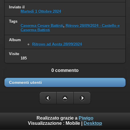
Inviato il
Martedì 1 Ottobre 2024
Tags
Caserma Cesare Battisti
,
Ritrovo 28/09/2024 - Castello e
Caserma Battisti
Album
Ritrovo ad Aosta 28/09/2024
Visite
185
0 commento
Commenti utenti
Realizzato grazie a
Piwigo
Visualizzazione :
Mobile
|
Desktop