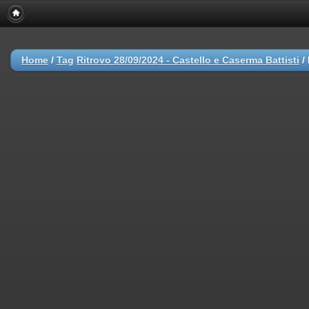
Home
/
Tag
Ritrovo 28/09/2024 - Castello e Caserma Battisti
/