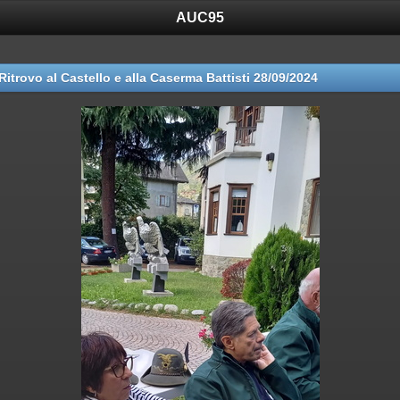
AUC95
Ritrovo al Castello e alla Caserma Battisti 28/09/2024