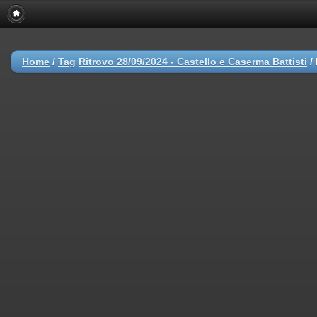
Home
/
Tag
Ritrovo 28/09/2024 - Castello e Caserma Battisti
/