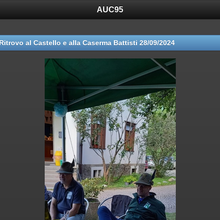
AUC95
Ritrovo al Castello e alla Caserma Battisti 28/09/2024