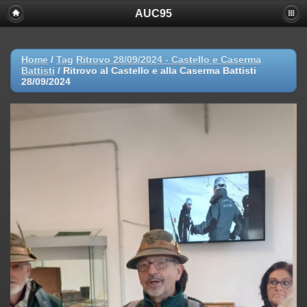
AUC95
Home
/
Tag
Ritrovo 28/09/2024 - Castello e Caserma
Battisti
/
Ritrovo al Castello e alla Caserma Battisti
28/09/2024